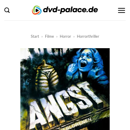
Zum
Inhalt
springen
Start
»
Filme
»
Horror
»
Horrorthriller