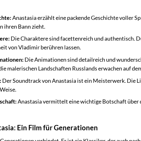
chte:
Anastasia erzählt eine packende Geschichte voller S
in ihren Bann zieht.
ere:
Die Charaktere sind facettenreich und authentisch. Du
eit von Vladimir berühren lassen.
ationen:
Die Animationen sind detailreich und wunderschö
 die malerischen Landschaften Russlands erwachen auf de
:
Der Soundtrack von Anastasia ist ein Meisterwerk. Die Li
 Weise.
schaft:
Anastasia vermittelt eine wichtige Botschaft über
asia: Ein Film für Generationen
r Generationen verbindet. Er ist ein Klassiker, der auch nac