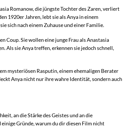
asia Romanow, die jüngste Tochter des Zaren, verliert
den 1920er Jahren, lebt sie als Anya in einem
sie sich nach einem Zuhause und einer Familie.
nen Coup. Sie wollen eine junge Frau als Anastasia
. Als sie Anya treffen, erkennen sie jedoch schnell,
 dem mysteriösen Rasputin, einem ehemaligen Berater
eckt Anya nicht nur ihre wahre Identität, sondern auch
keit, an die Stärke des Geistes und an die
einige Gründe, warum du dir diesen Film nicht