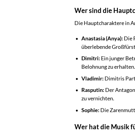
Wer sind die Hauptc
Die Hauptcharaktere in An
Anastasia (Anya):
Die P
überlebende Großfürst
Dimitri:
Ein junger Bet
Belohnung zu erhalten
Vladimir:
Dimitris Part
Rasputin:
Der Antagonis
zu vernichten.
Sophie:
Die Zarenmutter
Wer hat die Musik f