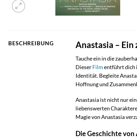
Anastasia – Ein 
BESCHREIBUNG
Tauche ein in die zauberh
Dieser
Film
entführt dich 
Identität. Begleite Anasta
Hoffnung und Zusammenhal
Anastasia ist nicht nur ei
liebenswerten Charaktere
Magie von Anastasia verza
Die Geschichte von 