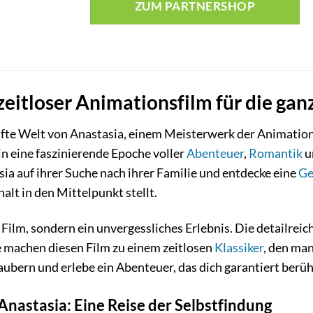
ZUM PARTNERSHOP
zeitloser Animationsfilm für die gan
afte Welt von Anastasia, einem Meisterwerk der Animation
in eine faszinierende Epoche voller
Abenteuer
,
Romantik
u
sia auf ihrer Suche nach ihrer Familie und entdecke eine
Ge
t in den Mittelpunkt stellt.
n Film, sondern ein unvergessliches Erlebnis. Die detailre
 machen diesen Film zu einem zeitlosen
Klassiker
, den ma
ubern und erlebe ein Abenteuer, das dich garantiert berüh
Anastasia: Eine Reise der Selbstfindung