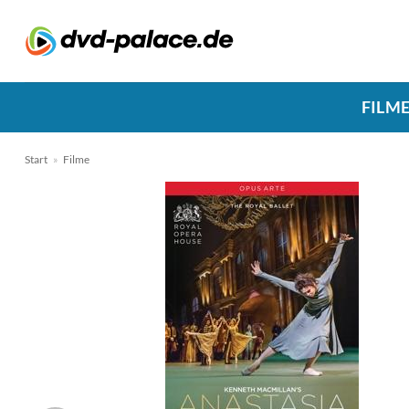
Zum
Inhalt
springen
FILM
Start
»
Filme