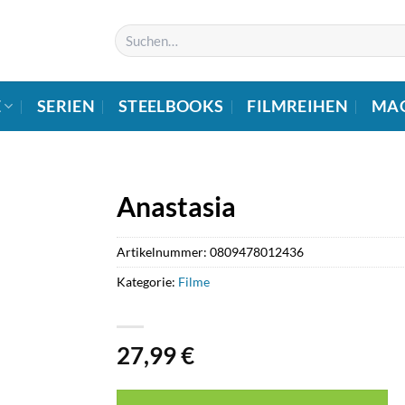
Suchen
nach:
E
SERIEN
STEELBOOKS
FILMREIHEN
MA
Anastasia
Artikelnummer:
0809478012436
Kategorie:
Filme
27,99
€