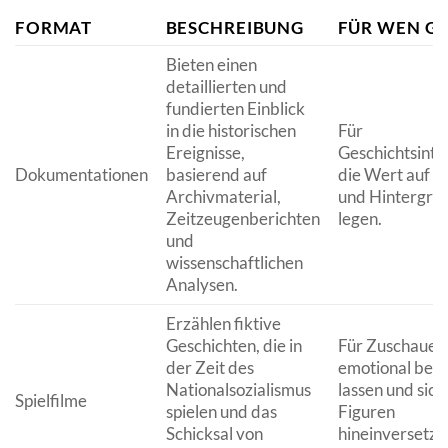
FORMAT
BESCHREIBUNG
FÜR WEN GE
Bieten einen
detaillierten und
fundierten Einblick
in die historischen
Für
Ereignisse,
Geschichtsinter
Dokumentationen
basierend auf
die Wert auf F
Archivmaterial,
und Hintergrü
Zeitzeugenberichten
legen.
und
wissenschaftlichen
Analysen.
Erzählen fiktive
Geschichten, die in
Für Zuschauer, 
der Zeit des
emotional ber
Nationalsozialismus
lassen und sich 
Spielfilme
spielen und das
Figuren
Schicksal von
hineinversetze