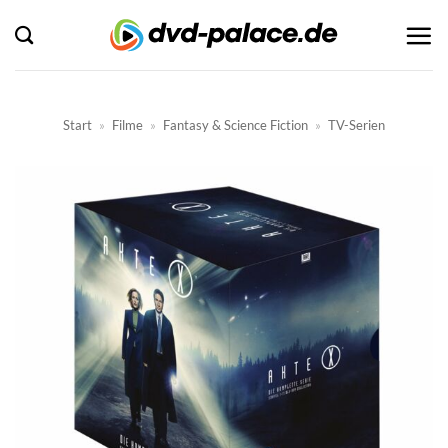
Zum
Inhalt
springen
Start
»
Filme
»
Fantasy & Science Fiction
»
TV-Serien