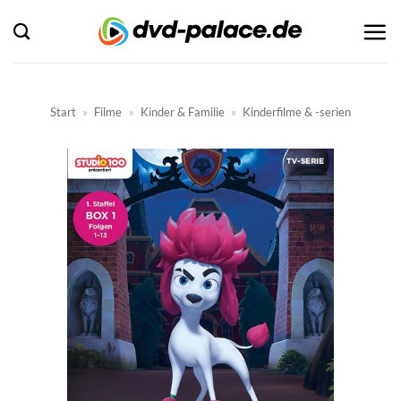
Zum
Inhalt
springen
Start
»
Filme
»
Kinder & Familie
»
Kinderfilme & -serien