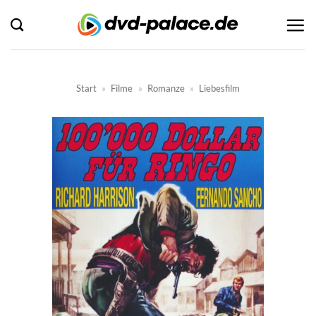
Zum
Inhalt
springen
Start
»
Filme
»
Romanze
»
Liebesfilm