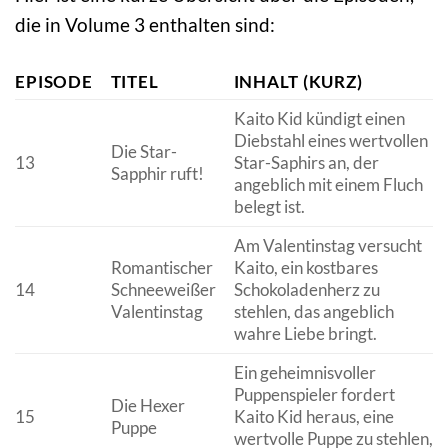
die in Volume 3 enthalten sind:
EPISODE
TITEL
INHALT (KURZ)
Kaito Kid kündigt einen
Diebstahl eines wertvollen
Die Star-
13
Star-Saphirs an, der
Sapphir ruft!
angeblich mit einem Fluch
belegt ist.
Am Valentinstag versucht
Romantischer
Kaito, ein kostbares
14
Schneeweißer
Schokoladenherz zu
Valentinstag
stehlen, das angeblich
wahre Liebe bringt.
Ein geheimnisvoller
Puppenspieler fordert
Die Hexer
15
Kaito Kid heraus, eine
Puppe
wertvolle Puppe zu stehlen,