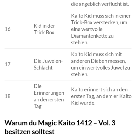
die angeblich verflucht ist.
Kaito Kid muss sich in einer
Trick-Box verstecken, um
Kid in der
16
eine wertvolle
Trick Box
Diamantenkette zu
stehlen.
Kaito Kid muss sich mit
Die Juwelen-
anderen Dieben messen,
17
Schlacht
um ein wertvolles Juwel zu
stehlen.
Die
Kaito erinnert sich an den
Erinnerungen
18
ersten Tag, an dem er Kaito
an den ersten
Kid wurde.
Tag
Warum du Magic Kaito 1412 – Vol. 3
besitzen solltest