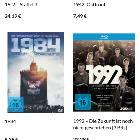
19-2 – Staffel 3
1942: Ostfront
24,19
€
7,49
€
1992 – Die Zukunft ist noch
1984
nicht geschrieben [3 BRs]
8,39
€
23,29
€