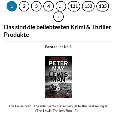
1
2
3
4
…
131
132
133
Das sind die beliebtesten Krimi & Thriller
Produkte
1
The Lewis Man: The much-anticipated sequel to the bestselling hit
(The Lewis Thrillers Book 2) ...