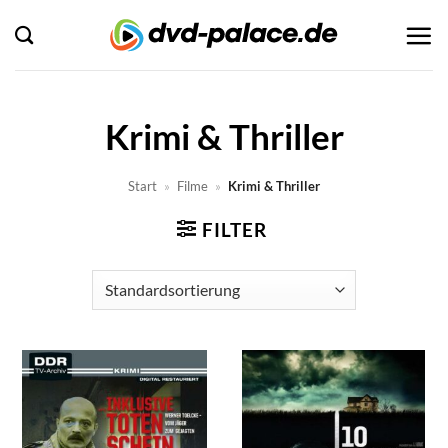
Zum
Inhalt
springen
Krimi & Thriller
Start
»
Filme
»
Krimi & Thriller
FILTER