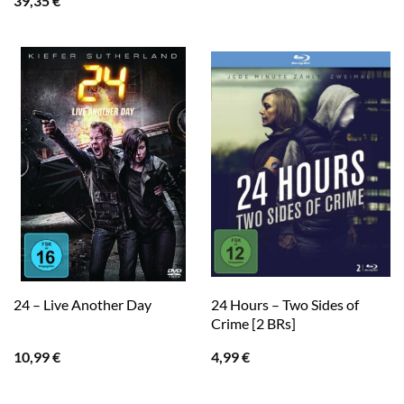
39,35
€
24 Hours – Two Sides of
24 – Live Another Day
Crime [2 BRs]
10,99
€
4,99
€