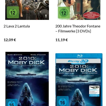
200 Jahre Theodor Fontane
2 Lava 2 Lantula
– Filmwerke [3 DVDs]
12,09
€
11,19
€