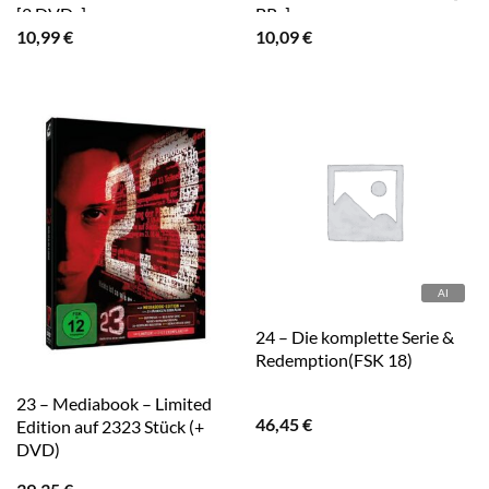
[2 DVDs]
BRs]
10,99
€
10,09
€
24 – Die komplette Serie &
Redemption(FSK 18)
23 – Mediabook – Limited
46,45
€
Edition auf 2323 Stück (+
DVD)